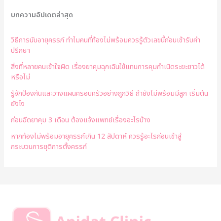
บทความอัปเดตล่าสุด
วิธีการนับอายุครรภ์ ทำไมคนที่ท้องไม่พร้อมควรรู้ตัวเลขนี้ก่อนเข้ารับคำ
ปรึกษา
สิ่งที่หลายคนเข้าใจผิด เรื่องยาคุมฉุกเฉินใช้แทนการคุมกำเนิดระยะยาวได้
หรือไม่
รู้จักป้องกันและวางแผนครอบครัวอย่างถูกวิธี ถ้ายังไม่พร้อมมีลูก เริ่มต้น
ยังไง
ก่อนฉีดยาคุม 3 เดือน ต้องแจ้งแพทย์เรื่องอะไรบ้าง
หากท้องไม่พร้อมอายุครรภ์เกิน 12 สัปดาห์ ควรรู้อะไรก่อนเข้าสู่
กระบวนการยุติการตั้งครรภ์