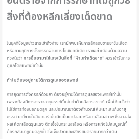
อันตรายจากการรักษาที่ไม่ถูกวิธี
สิ่งที่ต้องหลีกเลี่ยงเด็ดขาด
ในยุคที่ข้อมูลข่าวสารเข้าถึงง่าย เรามักพบเห็นการลักลอบขายยาขับเลือด
หรือยายยุติการตั้งครรภ์ผ่านทางโซเชียลมีเดีย เราขอย้ำเตือนด้วยความ
ห่วงใยว่า
การซื้อยามาใช้เองเป็นสิ่งที่ “ห้ามทำเด็ดขาด”
ควรเข้ารับการ
ดูแลโดยแพทย์เท่านั้น
ทำไมต้องอยู่ภายใต้การดูแลของแพทย์
การยุติการตั้งครรภ์ด้วยยา ต้องอยู่ภายใต้การดูแลของแพทย์เท่านั้น
เพราะต้องมีการตรวจอายุครรภ์ที่แม่นยำด้วยอัลตราซาวด์ เพื่อให้แน่ใจว่า
ไม่ใช่การท้องนอกมดลูก และปริมาณยาต้องคำนวณให้เหมาะสมกับอายุ
ครรภ์ ยาที่ขายในอินเทอร์เน็ตมักเป็นยาปลอมหรือยาเสื่อมสภาพ ซึ่งอาจส่ง
ผลให้ตกเลือดรุนแรง ติดเชื้อในกระแสเลือด หรือการแท้งไม่สมบูรณ์ที่
ต้องกลับมาขูดมดลูกซ้ำ ซึ่งเจ็บปวดและเสี่ยงอันตรายมากกว่าเดิม