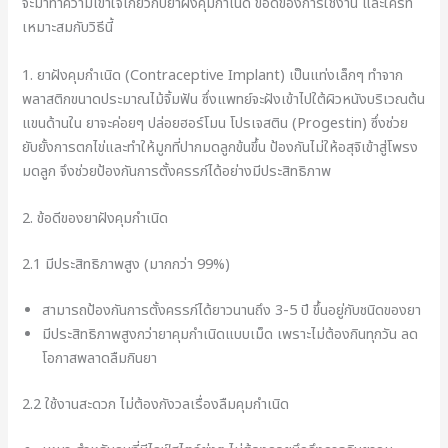
จะมาทำความเข้าใจเกี่ยวกับยาฝังคุมกำเนิด ข้อดีของการใช้งาน และใครที่
เหมาะสมกับวิธีนี้
1. ยาฝังคุมกำเนิด (Contraceptive Implant) เป็นแท่งเล็กๆ ทำจาก
พลาสติกขนาดประมาณไม้จิ้มฟัน ซึ่งแพทย์จะฝังเข้าไปใต้ผิวหนังบริเวณต้น
แขนด้านใน ยาจะค่อยๆ ปล่อยฮอร์โมน โปรเจสติน (Progestin) ซึ่งช่วย
ยับยั้งการตกไข่และทำให้มูกที่ปากมดลูกข้นขึ้น ป้องกันไม่ให้อสุจิเข้าสู่โพรง
มดลูก จึงช่วยป้องกันการตั้งครรภ์ได้อย่างมีประสิทธิภาพ
2. ข้อดีของยาฝังคุมกำเนิด
2.1 มีประสิทธิภาพสูง (มากกว่า 99%)
สามารถป้องกันการตั้งครรภ์ได้ยาวนานถึง 3-5 ปี ขึ้นอยู่กับชนิดของยา
มีประสิทธิภาพสูงกว่ายาคุมกำเนิดแบบเม็ด เพราะไม่ต้องกินทุกวัน ลด
โอกาสพลาดลืมกินยา
2.2 ใช้งานสะดวก ไม่ต้องกังวลเรื่องลืมคุมกำเนิด