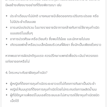
มีผลข้างเคียงบางอย่างที่ต้องพิจารณา เช่น
ประจำเดือนมาไม่ปกติ บางคนอาจมีเลือดออกกระปริบกระปรอย หรือ
ไม่มีประจำเดือนเลย
อารมณ์แปรปรวน ในบางรายอาจมีอาการคล้ายกับการใช้ยาคุมกำเนิด
แบบฮอร์โมนอื่นๆ
อาการปวดศีรษะหรือเวียนหัว ซึ่งพบได้น้อย และมักหายไปเอง
เกิดรอยฟกช้ำหรือบวมเล็กน้อยบริเวณที่ฝังยา ซึ่งมักเป็นเพียงชั่วคราว
หากพบอาการผิดปกติรุนแรง ควรปรึกษาแพทย์เพื่อประเมินว่าควรถอด
แท่งยาออกหรือไม่
4. ใครเหมาะกับยาฝังคุมกำเนิด?
ผู้หญิงที่ต้องการคุมกำเนิดระยะยาวแต่ไม่ต้องการกินยาเป็นประจำ
หญิงให้นมบุตรที่ต้องการคุมกำเนิดโดยไม่กระทบต่อการผลิตน้ำนม
ผู้ที่มีปัญหาแพ้ฮอร์โมนเอสโตรเจนและไม่สามารถใช้ยาคุมกำเนิดชนิด
เม็ดได้