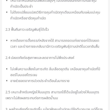
เหมาะสำหรับคนที่มีไลฟ์สไตล์ยุ่งๆ ไม่ต้องคอยนึกถึงการกินยาคุม
กำเนิดเป็นประจำ
ไม่ต้องเปลี่ยนแปลงวิธีการคุมกำเนิดทุกเดือนเหมือนกับแผ่นแปะคุม
กำเนิดหรือยาฉีดคุมกำเนิด
2.3 ฟื้นคืนภาวะเจริญพันธุ์ได้เร็ว
หากต้องการตั้งครรภ์หลังจากใช้ สามารถถอดแท่งยาออกได้ตลอด
เวลา และร่างกายจะกลับมามีภาวะเจริญพันธุ์ตามปกติในเวลาอันสั้น
2.4 ปลอดภัยต่อสุขภาพและลดอาการไม่พึงประสงค์
ไม่เพิ่มความเสี่ยงในการเกิด ลิ่มเลือดอุดตัน เหมือนยาคุมกำเนิดที่มี
ฮอร์โมนเอสโตรเจน
อาจช่วยลดอาการปวดประจำเดือนในบางราย
2.5 เหมาะสำหรับหญิงให้นมบุตร สามารถใช้ได้แม้อยู่ในช่วงให้นมบุตร
เพราะไม่ส่งผลกระทบต่อการผลิตน้ำนม
3. ผลข้างเคียงที่อาจเกิดขึ้น แม้ยาฝังคุมกำเนิดจะมีข้อดีมากมาย แต่ก็อาจ